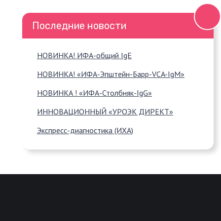
Последние новости
НОВИНКА! ИФА-общий IgE
НОВИНКА! «ИФА-Эпштейн-Барр-VCA-IgM»
НОВИНКА ! «ИФА-Столбняк-IgG»
ИННОВАЦИОННЫЙ «УРОЭК ДИРЕКТ»
Экспресс-диагностика (ИХА)