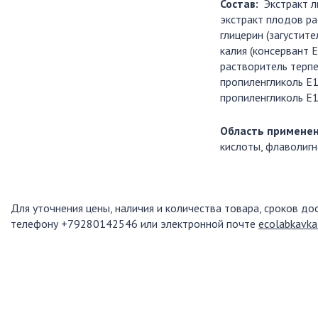
Состав:
Экстракт л
экстракт плодов ра
глицерин (загустит
калия (консервант 
растворитель терпе
пропиленгликоль Е1
пропиленгликоль Е1
Область примене
кислоты, флаволигн
Для уточнения цены, наличия и количества товара, сроков до
телефону +79280142546 или электронной почте
ecolabkavk