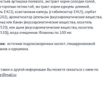
истьев артишока полевого, экстракт корня солодки голой,
сторопши пятнистой, экстракт корня куркумы длинной,
ель Е422), ксантановая камедь (стабилизатор Е415), сорбат
Е202), ароматизатор (апельсин (вкусоароматические вещества,
ны) или банан (вкусоароматические вещества, носитель
520), или дыня (вкусоароматические вещества, носитель
520)), вода очищенная. Флаконы по 100 мл.
ния:
источник гидроксикоричных кислот, глицирризиновой
анов и куркумина.
ставки и другой информации Вы можете связаться с нами по
az@mail.ru