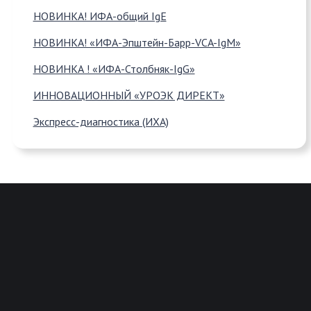
НОВИНКА! ИФА-общий IgE
НОВИНКА! «ИФА-Эпштейн-Барр-VCA-IgM»
НОВИНКА ! «ИФА-Столбняк-IgG»
ИННОВАЦИОННЫЙ «УРОЭК ДИРЕКТ»
Экспресс-диагностика (ИХА)