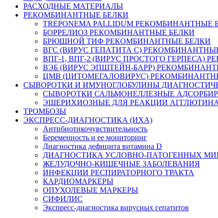
РАСХОДНЫЕ МАТЕРИАЛЫ
РЕКОМБИНАНТНЫЕ БЕЛКИ
TREPONEMA PALLIDUM РЕКОМБИНАНТНЫЕ 
БОРРЕЛИОЗ РЕКОМБИНАНТНЫЕ БЕЛКИ
БРЮШНОЙ ТИФ РЕКОМБИНАНТНЫЕ БЕЛКИ
ВГС (ВИРУС ГЕПАТИТА С) РЕКОМБИНАНТНЫ
ВПГ-1, ВПГ-2 (ВИРУС ПРОСТОГО ГЕРПЕСА)
ВЭБ (ВИРУС ЭПШТЕЙН-БАРР) РЕКОМБИНАНТ
ЦМВ (ЦИТОМЕГАЛОВИРУС) РЕКОМБИНАНТН
СЫВОРОТКИ И ИМУНОГЛОБУЛИНЫ ДИАГНОСТИЧ
СЫВОРОТКИ САЛЬМОНЕЛЛЕЗНЫЕ АДСОРБИ
ЭШЕРИХИОЗНЫЕ ДЛЯ РЕАКЦИИ АГГЛЮТИН
ТРОМБОЗЫ
ЭКСПРЕСС-ДИАГНОСТИКА (ИХА)
Антибиотикочувствительность
Беременность и ее мониторинг
Диагностика дефицита витамина D
ДИАГНОСТИКА УСЛОВНО-ПАТОГЕННЫХ МИ
ЖЕЛУДОЧНО-КИШЕЧНЫЕ ЗАБОЛЕВАНИЯ
ИНФЕКЦИИ РЕСПИРАТОРНОГО ТРАКТА
КАРДИОМАРКЕРЫ
ОПУХОЛЕВЫЕ МАРКЕРЫ
СИФИЛИС
Экспресс-диагностика вирусных гепатитов