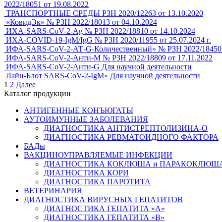
2022/18051 от 19.08.2022
ТРАНСПОРТНЫЕ СРЕДЫ
РЗН 2020/12263 от 13.10.2020
«КовидЭк»
№ РЗН 2022/18013 от 04.10.2024
ИХА-SARS-CoV-2-Ag
№ РЗН 2022/18810 от 14.10.2024
ИХА-COVID-19-IgM/IgG
№ РЗН 2020/11955 от 25.07.2024 г.
ИФА-SARS-CoV-2-АТ-G-Количественный»
№ РЗН 2022/18450 
ИФА-SARS-CoV-2-Анти-М
№ РЗН 2022/18809 от 17.11.2022
ИФА-SARS-CoV-2-Анти-G
Для научной деятельности
Лайн-Блот SARS-CoV-2-IgМ»
Для научной деятельности
Навигация
1
2
Далее
Каталог продукции
АНТИГЕННЫЕ КОНЪЮГАТЫ
АУТОИМУННЫЕ ЗАБОЛЕВАНИЯ
ДИАГНОСТИКА АНТИСТРЕПТОЛИЗИНА-О
ДИАГНОСТИКА РЕВМАТОИДНОГО ФАКТОРА
БАДы
ВАКЦИНОУПРАВЛЯЕМЫЕ ИНФЕКЦИИ
ДИАГНОСТИКА КОКЛЮША и ПАРАКОКЛЮШ
ДИАГНОСТИКА КОРИ
ДИАГНОСТИКА ПАРОТИТА
ВЕТЕРИНАРИЯ
ДИАГНОСТИКА ВИРУСНЫХ ГЕПАТИТОВ
ДИАГНОСТИКА ГЕПАТИТА «А»
ДИАГНОСТИКА ГЕПАТИТА «В»