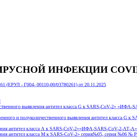
РУСНОЙ ИНФЕКЦИИ COVID
61 (ЕРУЛ - Г004- 00110-00/03780261) от 20.11.2025
2
чественного выявления антител класса G к SARS-CoV-2» «ИФА
твенного и полуколичественного выявления антител класса G
ления антител класса А к SARS-CoV-2»«ИФА-SARS-CoV-2-АТ-А»
ения антител класса М к SARS-CoV-2»
серия№05, серия №06 № Р