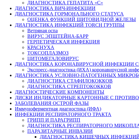
ДИАГНОСТИКА ГЕПАТИТА «С»
ДИАГНОСТИКА ВИЧ-ИНФЕКЦИИ
ДИАГНОСТИКА ГОРМОНАЛЬНОГО СТАТУСА
ОЦЕНКА ФУНКЦИЙ ЩИТОВИДНОЙ ЖЕЛЕЗЫ
ДИАГНОСТИКА ИНФЕКЦИЙ TORCH ГРУППЫ
Ветряная оспа
ВИРУС ЭПШТЕЙНА-БАРР
ГЕРПЕТИЧЕСКАЯ ИНФЕКЦИЯ
КРАСНУХА
ТОКСОПЛАЗМОЗ
ЦИТОМЕГАЛОВИРУС
ДИАГНОСТИКА КОРОНАВИРУСНОЙ ИНФЕКЦИИ CO
Экспресс-диагностика (ИХА) коронавирусной ин
ДИАГНОСТИКА УСЛОВНО-ПАТОГЕННЫХ МИКРОБ
ДИАГНОСТИКА СТАФИЛОКОККОВ
ДИАГНОСТИКА СТРЕПТОКОККОВ
ДИАГНОСТИЧЕСКИЕ КОМПОНЕНТЫ
ДИСКИ ИНДИКАТОРНЫЕ КАРТОННЫЕ С ПРОТИВО
ЗАБОЛЕВАНИЯ ОСТРОЙ ФАЗЫ
Иммуноферментная диагностика (ИФА)
ИНФЕКЦИИ РЕСПИРАТОРНОГО ТРАКТА
ГРИПП И ПАРАГРИПП
ДИАГНОСТИКА РЕСПИРАТОРНОГО МИКОПЛ
ПАРАЗИТАРНЫЕ ИНВАЗИИ
ДИАГНОСТИКА КИШЕЧНЫХ ИНФЕКЦИ