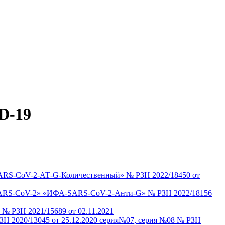
-19
-SARS-CoV-2-АТ-G-Количественный»
№ РЗН 2022/18450 от
 к SARS-CoV-2» «ИФА-SARS-CoV-2-Анти-G»
№ РЗН 2022/18156
№ РЗН 2021/15689 от 02.11.2021
ЗН 2020/13045 от 25.12.2020 серия№07, серия №08 № РЗН