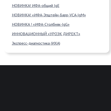
НОВИНКА! ИФА-общий IgE
НОВИНКА! «ИФА-Эпштейн-Барр-VCA-IgM»
НОВИНКА ! «ИФА-Столбняк-IgG»
ИННОВАЦИОННЫЙ «УРОЭК ДИРЕКТ»
Экспресс-диагностика (ИХА)