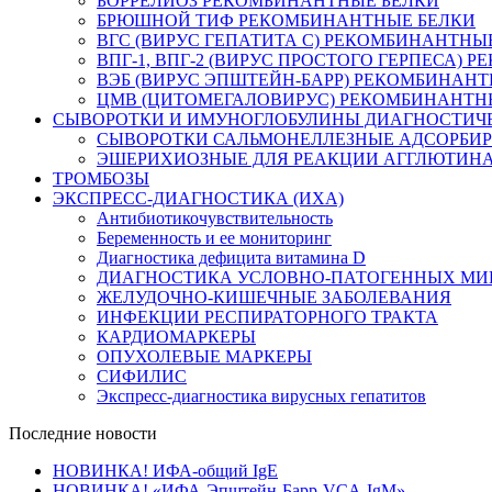
БОРРЕЛИОЗ РЕКОМБИНАНТНЫЕ БЕЛКИ
БРЮШНОЙ ТИФ РЕКОМБИНАНТНЫЕ БЕЛКИ
ВГС (ВИРУС ГЕПАТИТА С) РЕКОМБИНАНТНЫ
ВПГ-1, ВПГ-2 (ВИРУС ПРОСТОГО ГЕРПЕСА)
ВЭБ (ВИРУС ЭПШТЕЙН-БАРР) РЕКОМБИНАНТ
ЦМВ (ЦИТОМЕГАЛОВИРУС) РЕКОМБИНАНТН
СЫВОРОТКИ И ИМУНОГЛОБУЛИНЫ ДИАГНОСТИЧ
СЫВОРОТКИ САЛЬМОНЕЛЛЕЗНЫЕ АДСОРБИ
ЭШЕРИХИОЗНЫЕ ДЛЯ РЕАКЦИИ АГГЛЮТИН
ТРОМБОЗЫ
ЭКСПРЕСС-ДИАГНОСТИКА (ИХА)
Антибиотикочувствительность
Беременность и ее мониторинг
Диагностика дефицита витамина D
ДИАГНОСТИКА УСЛОВНО-ПАТОГЕННЫХ МИ
ЖЕЛУДОЧНО-КИШЕЧНЫЕ ЗАБОЛЕВАНИЯ
ИНФЕКЦИИ РЕСПИРАТОРНОГО ТРАКТА
КАРДИОМАРКЕРЫ
ОПУХОЛЕВЫЕ МАРКЕРЫ
СИФИЛИС
Экспресс-диагностика вирусных гепатитов
Последние новости
НОВИНКА! ИФА-общий IgE
НОВИНКА! «ИФА-Эпштейн-Барр-VCA-IgM»