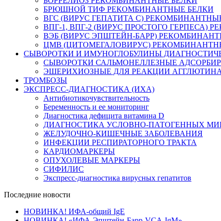
БОРРЕЛИОЗ РЕКОМБИНАНТНЫЕ БЕЛКИ
БРЮШНОЙ ТИФ РЕКОМБИНАНТНЫЕ БЕЛКИ
ВГС (ВИРУС ГЕПАТИТА С) РЕКОМБИНАНТНЫ
ВПГ-1, ВПГ-2 (ВИРУС ПРОСТОГО ГЕРПЕСА)
ВЭБ (ВИРУС ЭПШТЕЙН-БАРР) РЕКОМБИНАНТ
ЦМВ (ЦИТОМЕГАЛОВИРУС) РЕКОМБИНАНТН
СЫВОРОТКИ И ИМУНОГЛОБУЛИНЫ ДИАГНОСТИЧ
СЫВОРОТКИ САЛЬМОНЕЛЛЕЗНЫЕ АДСОРБИ
ЭШЕРИХИОЗНЫЕ ДЛЯ РЕАКЦИИ АГГЛЮТИН
ТРОМБОЗЫ
ЭКСПРЕСС-ДИАГНОСТИКА (ИХА)
Антибиотикочувствительность
Беременность и ее мониторинг
Диагностика дефицита витамина D
ДИАГНОСТИКА УСЛОВНО-ПАТОГЕННЫХ МИ
ЖЕЛУДОЧНО-КИШЕЧНЫЕ ЗАБОЛЕВАНИЯ
ИНФЕКЦИИ РЕСПИРАТОРНОГО ТРАКТА
КАРДИОМАРКЕРЫ
ОПУХОЛЕВЫЕ МАРКЕРЫ
СИФИЛИС
Экспресс-диагностика вирусных гепатитов
Последние новости
НОВИНКА! ИФА-общий IgE
НОВИНКА! «ИФА-Эпштейн-Барр-VCA-IgM»