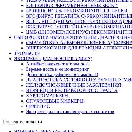
TREPONEMA PALLIDUM РЕКОМБИНАНТНЫЕ 
БОРРЕЛИОЗ РЕКОМБИНАНТНЫЕ БЕЛКИ
БРЮШНОЙ ТИФ РЕКОМБИНАНТНЫЕ БЕЛКИ
ВГС (ВИРУС ГЕПАТИТА С) РЕКОМБИНАНТНЫ
ВПГ-1, ВПГ-2 (ВИРУС ПРОСТОГО ГЕРПЕСА)
ВЭБ (ВИРУС ЭПШТЕЙН-БАРР) РЕКОМБИНАНТ
ЦМВ (ЦИТОМЕГАЛОВИРУС) РЕКОМБИНАНТН
СЫВОРОТКИ И ИМУНОГЛОБУЛИНЫ ДИАГНОСТИЧ
СЫВОРОТКИ САЛЬМОНЕЛЛЕЗНЫЕ АДСОРБИ
ЭШЕРИХИОЗНЫЕ ДЛЯ РЕАКЦИИ АГГЛЮТИН
ТРОМБОЗЫ
ЭКСПРЕСС-ДИАГНОСТИКА (ИХА)
Антибиотикочувствительность
Беременность и ее мониторинг
Диагностика дефицита витамина D
ДИАГНОСТИКА УСЛОВНО-ПАТОГЕННЫХ МИ
ЖЕЛУДОЧНО-КИШЕЧНЫЕ ЗАБОЛЕВАНИЯ
ИНФЕКЦИИ РЕСПИРАТОРНОГО ТРАКТА
КАРДИОМАРКЕРЫ
ОПУХОЛЕВЫЕ МАРКЕРЫ
СИФИЛИС
Экспресс-диагностика вирусных гепатитов
Последние новости
НОВИНКА! ИФА-общий IgE