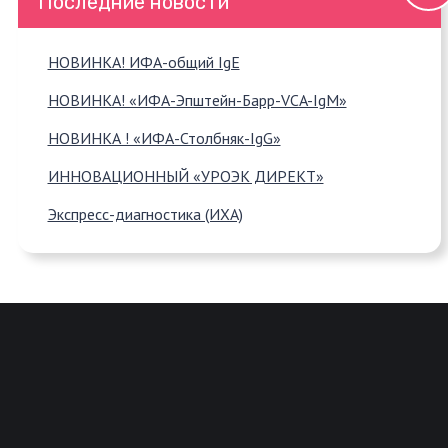
Последние новости
НОВИНКА! ИФА-общий IgE
НОВИНКА! «ИФА-Эпштейн-Барр-VCA-IgM»
НОВИНКА ! «ИФА-Столбняк-IgG»
ИННОВАЦИОННЫЙ «УРОЭК ДИРЕКТ»
Экспресс-диагностика (ИХА)