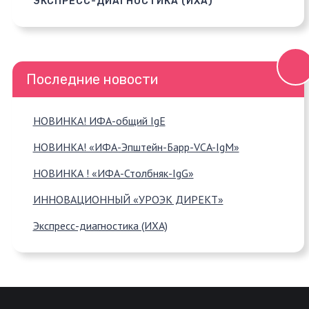
ЭКСПРЕСС-ДИАГНОСТИКА (ИХА)
Последние новости
НОВИНКА! ИФА-общий IgE
НОВИНКА! «ИФА-Эпштейн-Барр-VCA-IgM»
НОВИНКА ! «ИФА-Столбняк-IgG»
ИННОВАЦИОННЫЙ «УРОЭК ДИРЕКТ»
Экспресс-диагностика (ИХА)