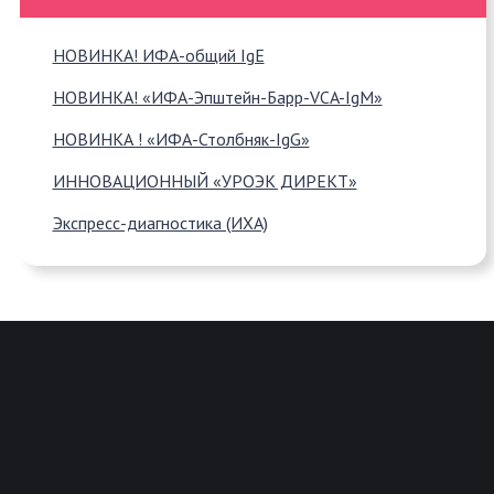
НОВИНКА! ИФА-общий IgE
НОВИНКА! «ИФА-Эпштейн-Барр-VCA-IgM»
НОВИНКА ! «ИФА-Столбняк-IgG»
ИННОВАЦИОННЫЙ «УРОЭК ДИРЕКТ»
Экспресс-диагностика (ИХА)