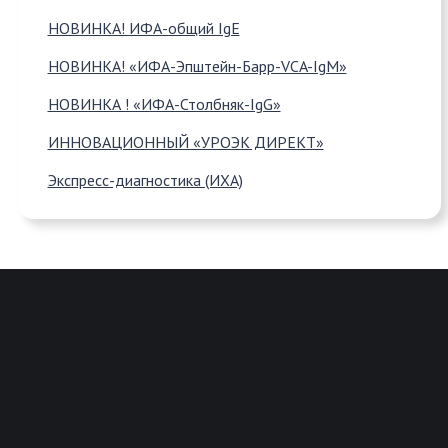
НОВИНКА! ИФА-общий IgE
НОВИНКА! «ИФА-Эпштейн-Барр-VCA-IgM»
НОВИНКА ! «ИФА-Столбняк-IgG»
ИННОВАЦИОННЫЙ «УРОЭК ДИРЕКТ»
Экспресс-диагностика (ИХА)