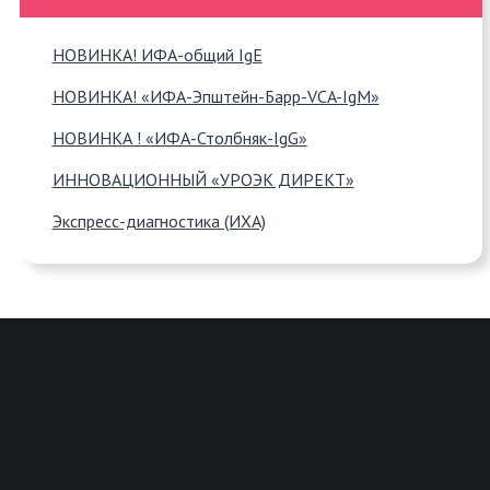
НОВИНКА! ИФА-общий IgE
НОВИНКА! «ИФА-Эпштейн-Барр-VCA-IgM»
НОВИНКА ! «ИФА-Столбняк-IgG»
ИННОВАЦИОННЫЙ «УРОЭК ДИРЕКТ»
Экспресс-диагностика (ИХА)